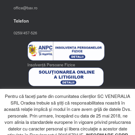
office@bav.ro
Telefon
0259/457-526
Insolvență Persoane Fizice
Solutionarea Online a Litigiilor
Pentru că faceţi parte din comunitatea clienților SC VENERALIA
SRL Oradea trebuie să știţi că responsabilitatea noastră în
această relație implică și modul în care avem grijă de datele Dvs.
personale. Prin urmare, începând cu data de 25 mai 2018, ne
Română
vom alinia la standardele europene în vigoare privind prelucrarea
Magyar
datelor cu caracter personal și libera circulație a acestor date
stipulate în Regulamentul 2016/679/UE.