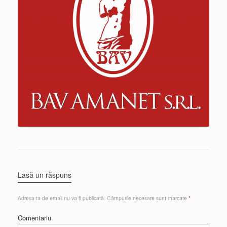
Lasă un răspuns
Adresa ta de email nu va fi publicată.
Câmpurile necesare sunt marcate
*
Comentariu