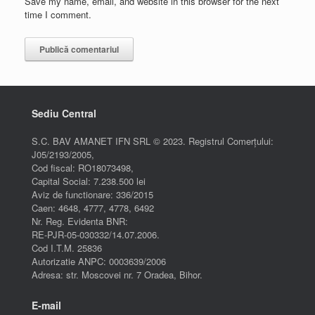
Save my name, email, and website in this browser for the next
time I comment.
Sediu Central
S.C. BAV AMANET IFN SRL © 2023. Registrul Comerțului:
J05/2193/2005,
Cod fiscal: RO18073498,
Capital Social: 7.238.500 lei
Aviz de functionare: 336/2015
Caen: 4648, 4777, 4778, 6492
Nr. Reg. Evidenta BNR:
RE-PJR-05-030332/14.07.2006.
Cod I.T.M. 25836
Autorizatie ANPC: 0003639/2006
Adresa: str. Moscovei nr. 7 Oradea, Bihor.
E-mail